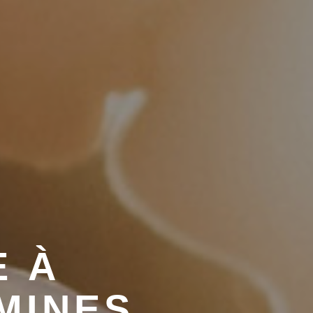
 À
MINES