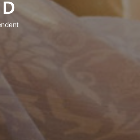
LD
endent