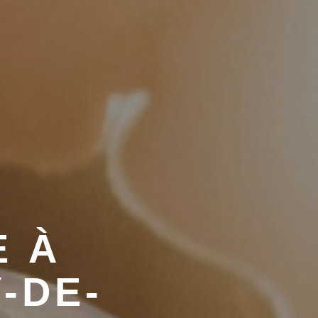
 À
-DE-