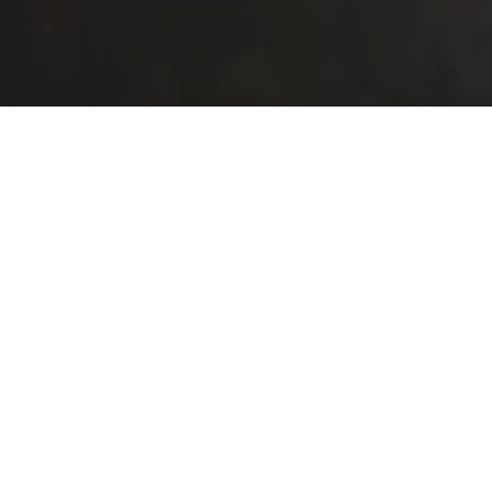
Inscription
12 000+
61
MEMBRES ACTIFS
VILLES AU QUÉBEC
Depuis 2013
100%
PLATEFORME ÉTABLIE
FRANCOPHONE
Rencontrer des Célibataires
Authentiques à Sainte-Julie
Sainte-Julie est cette ville de la Rive-Sud qu'on
aime dès qu'on y habite — verte, bien organisée,