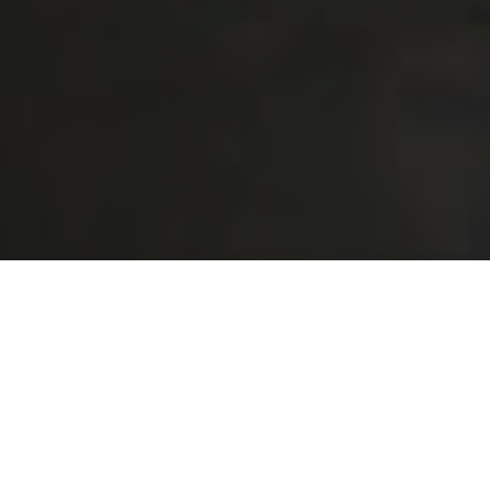
Inscription
12 000+
61
MEMBRES ACTIFS
VILLES AU QUÉBEC
Depuis 2013
100%
PLATEFORME ÉTABLIE
FRANCOPHONE
Rencontrer des Célibataires